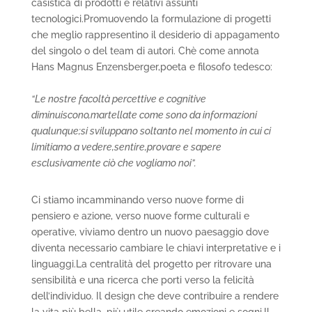
casistica di prodotti e relativi assunti
tecnologici.Promuovendo la formulazione di progetti
che meglio rappresentino il desiderio di appagamento
del singolo o del team di autori. Chè come annota
Hans Magnus Enzensberger,poeta e filosofo tedesco:
“Le nostre facoltà percettive e cognitive
diminuiscono,martellate come sono da informazioni
qualunque;si sviluppano soltanto nel momento in cui ci
limitiamo a vedere,sentire,provare e sapere
esclusivamente ciò che vogliamo noi”.
Ci stiamo incamminando verso nuove forme di
pensiero e azione, verso nuove forme culturali e
operative, viviamo dentro un nuovo paesaggio dove
diventa necessario cambiare le chiavi interpretative e i
linguaggi.La centralità del progetto per ritrovare una
sensibilità e una ricerca che porti verso la felicità
dell’individuo. Il design che deve contribuire a rendere
la vita più bella, più utile creando emozioni e sogni.Il