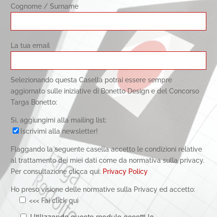
Cognome / Surname
La tua email
Selezionando questa Casella potrai essere sempre
aggiornato sulle iniziative di Bonetto Design e del Concorso
Targa Bonetto:
Si, aggiungimi alla mailing list:
Iscrivimi alla newsletter!
Flaggando la seguente casella accetto le condizioni relative
al trattamento dei miei dati come da normativa sulla privacy.
Per consultazione clicca qui:
Privacy Policy
Ho preso visione delle normative sulla Privacy ed accetto:
<<< Fai click qui
Utilizzando questo modulo accetti la